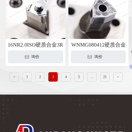
16NR2.0ISO硬质合金3R
WNMG080412硬质合金
模具
3R模具
询价
询价
<
1
2
3
4
5
...
21
>